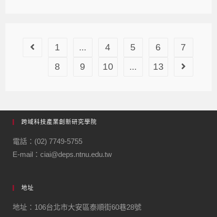
1
...
4
5
6
7
8
9
10
...
13
跨域科技產業創新研究學院
電話：(02) 7749-5755
E-mail：ciai@deps.ntnu.edu.tw
地址
地址：106台北市大安區泰順街60巷28號