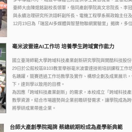
臺師大由陳焜銘副校長領軍，偕同產創學院高文忠院長、李冠
與永續治理研究所洪翊軒副所長、電機工程學系蔡政翰主任
12月19日為「瑞昱AI多媒體與智慧物聯網實驗室」揭牌，
毫米波雷達AI工作坊 培養學生跨域實作能力
國立臺灣師範大學跨域科技產業創新研究學院與開酷科技股份
29日於公館校區B103教室舉辦毫米波雷達技術培訓課程工作
名踴躍，競賽透過工作坊教學及實作、構想企劃及成果展示，
下，達到學以致用的目標。
為因應「跨域科技產業創新」的需求，本校成立「跨域科技產
教學資源，結合市場趨勢與企業前瞻研發需求，讓學院成為跨
將學研成果帶進企業。
台師大產創學院揭牌 蔡總統期盼成為產學新典範