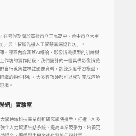
，在暑假期間於高雄市立三民高中、台中市立大甲
作坊」與「智勝先機人工智慧雲端協作坊」。
教師。課程內容涵蓋AI概論、影像辨識模型的訓練與
。在工作坊的實作階段，我們設計的一個具備影像辨識
教師們自行蒐集並標註影像資料，訓練深度學習模型，
跟隨辨識的物件移動，大多數教師都可以成功完成這項
育現場。
物聯網」實驗室
大學跨域科技產業創新研究學院攜手，打造「AI多
以強化人力資源生態系統，提高產業競爭力，培養更
獎助學金，優秀學生畢業後也將能保證就業。