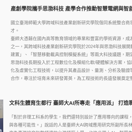
產創學院攜手思渤科技 產學合作推動智慧電網與智
國立臺灣師範大學跨域科技產業創新研究學院偕同系統整合商
才。
臺師大憑藉在國內高等教育領域的專業和豐富的學術資源，成
之一，其跨域科技產業創新研究學院於2024年與思渤科技展
建置」、「智慧移動載具控制模擬系統」等兩大科技議題，期
思渤科技長期投入於工程數位化及模組化軟/硬體解決方案，
化及虛實化工程技術，以提升其產品設計、量測、分析及驗證
合作，專注於培育未來研發菁英，為工程技術的長遠發展奠定
文科生體育生都行 臺師大AI所專走「應用派」 打造
「對於非理工科系的學生，我們還特別設計了應用導向的課程，
與各種可能性。」說話的人是臺師大AI跨域應用研究所副所長