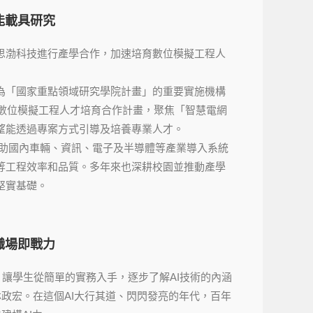
能載具研究
思渤科技進行產學合作，加速培育數位模擬工程人
為「國家重點領域研究學院計畫」的重要實施機構
開數位模擬工程人才培育合作計畫，聚焦「智慧電網
望能透過專案方式引導及培養專業人才。
協助國內車輛、資訊、電子及半導體等產業導入系統
等工程效率和品質。多年來也深耕校園並推動產學
堅實基礎。
職場即戰力
讓學生從簡單的實務入手，逐步了解AI技術的內涵
林政宏。在這個AI大行其道、閃閃發亮的年代，百年