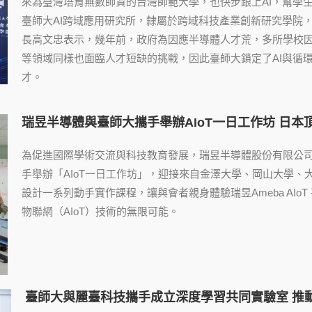
來為臺灣培育無數師資的台灣師範大學，也快步跟上AI，幫學生
臺師大AI跨域應用研究所，隸屬於跨域科技產業創新研究學院
長高文忠表示，幾年前，政府為因應半導體人才荒，多所學校因
等領域同樣也面臨人才短缺的挑戰，因此臺師大鎖定了AI與循
才。
瑞昱半導體與臺師大攜手舉辦AIoT一日工作坊 日本頂尖
為促進國際學術交流與科技教育發展，瑞昱半導體股份有限公
手舉辦「AIoT一日工作坊」，迎接來自金澤大學、岡山大學
設計一系列動手實作課程，讓與會者親身體驗瑞昱Ameba AI
物聯網（AIoT）技術的無限可能。
臺師大與麗臺科技攜手成立深度學習共同實驗室 推動