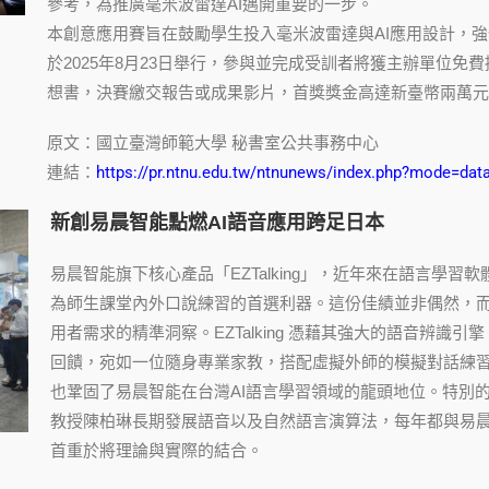
參考，為推廣毫米波雷達AI邁開重要的一步。
本創意應用賽旨在鼓勵學生投入毫米波雷達與AI應用設計，強化
於2025年8月23日舉行，參與並完成受訓者將獲主辦單位
想書，決賽繳交報告或成果影片，首獎獎金高達新臺幣兩萬元
原文：國立臺灣師範大學 秘書室公共事務中心
連結：
https://pr.ntnu.edu.tw/
ntnunews/index.php?mode=dat
新創易晨智能點燃AI語音應用跨足日本
易晨智能旗下核心產品「EZTalking」，近年來在語言學
為師生課堂內外口說練習的首選利器。這份佳績並非偶然，
用者需求的精準洞察。EZTalking 憑藉其強大的語音辨
回饋，宛如一位隨身專業家教，搭配虛擬外師的模擬對話練
也鞏固了易晨智能在台灣AI語言學習領域的龍頭地位。特別
教授陳柏琳長期發展語音以及自然語言演算法，每年都與易
首重於將理論與實際的結合。