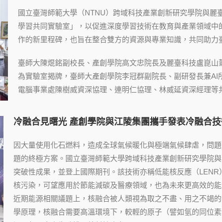
國立臺灣師範大學（NTNU）跨域科技產業創新研究學院與麗臺科技（L
學習共同實驗室」，以促進深度學習技術在教育與產業領域中
作的新里程碑，也旨在整合雙方的資源與專業知識，共同助力
臺師大陳焜銘副校長、產創學院高文忠院長及麗臺科技盧崑山董
為實驗室揭牌，臺師大產創學院李冠群副院長、副研發長兼AI
電腦事業處陳樹威資深協理、連明仁協理、林威延資深經理等
冷融合見曙光 產創學院與江陵集團攜手發表冷融合
因大量使用化石燃料，造成全球氣候暖化與極端氣候肆虐，問題
題的終極方案。國立臺灣師範大學跨域科技產業創新研究學院與
突破性成果，並登上國際期刊。該技術亦稱低能核反應（LEN
核污染，可望應用於節能減碳及醫療領域，也為未來更高效的能
近期能源相關議題上，核融合被人類視為取之不盡、用之不竭的
學原理，核融合需要高溫環境下，較輕的原子（譬如氫的同位素