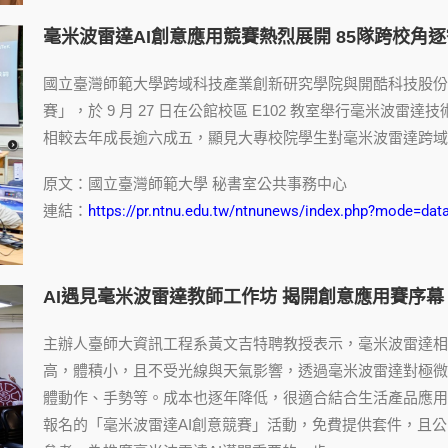
毫米波雷達AI創意應用競賽熱烈展開 85隊跨校角
國立臺灣師範大學跨域科技產業創新研究學院與開酷科技股份有
賽」，於 9 月 27 日在公館校區 E102 教室舉行毫米波雷
相較去年成長逾六成五，顯見大專校院學生對毫米波雷達跨域
原文：國立臺灣師範大學 秘書室公共事務中心
連結：
https://pr.ntnu.edu.tw/ntnunews/index.php?mode=dat
AI遇見毫米波雷達教師工作坊 揭開創意應用賽序幕
主辦人臺師大資訊工程系黃文吉特聘教授表示，毫米波雷達相
高，體積小，且不受光線與天氣影響，透過毫米波雷達對極
體動作、手勢等。成本也逐年降低，很適合結合生活產品應用
報名的「毫米波雷達AI創意競賽」活動，免費提供套件，且