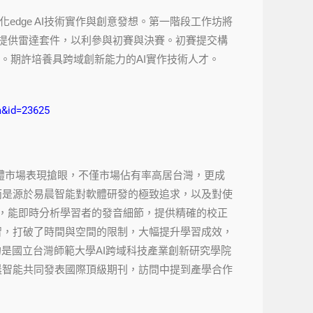
edge AI技術實作與創意發想。第一階段工作坊將
免費提供雷達套件，以利參與初賽與決賽。初賽提交構
。期許培養具跨域創新能力的AI實作技術人才。
a&
id=23625
習軟體市場表現搶眼，不僅市場佔有率高居台灣，更成
而是源於易晨智能對軟體研發的極致追求，以及對使
識引擎，能即時分析學習者的發音細節，提供精確的校正
習，打破了時間與空間的限制，大幅提升學習成效，
的是國立台灣師範大學AI跨域科技產業創新研究學院
晨智能共同發表國際頂級期刊，訪問中提到產學合作