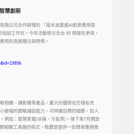
逐智慧創新
限公司合作辦理的 「毫米波雷達AI創意應用競
達技術培訓工作坊。今年活動吸引全台 85 隊報名參與，
應用的高度關注與熱情。
a&id=23856
較相機、攝影機等產品，最大的優勢在於隱私性
微小振幅的靈敏捕捉能力，可辨識目標的細節，如人
，例如：智慧家電(冰箱、冷氣等)。接下來7月開放
公開相關工具鏈的程式、軟體並提供一些簡單應用做