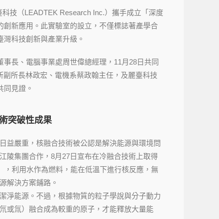
EADTEK Research Inc.）攜手成立「深度
的創新應用。此實驗室的設立，不僅標誌著產學合
臺灣科技創新與產業升級。
事長、電腦事業處周世偉總經理，11月28日共同
所副所長林政宏、電機系蔡政翰主任，及麗臺科技
共同見證。
技術突破性成果
日益嚴重，核融合技術被公認是解決能源與環境問
江陵集團合作，8月27日宣布在冷融合技術上取得
R），利用水作為燃料，能在低溫下進行核反應，無
源解決方案鋪路。
潔淨能源。不過，根據物質的粒子學說與分子動力
氘或氚）融合成為較重的原子，才能釋放大量能