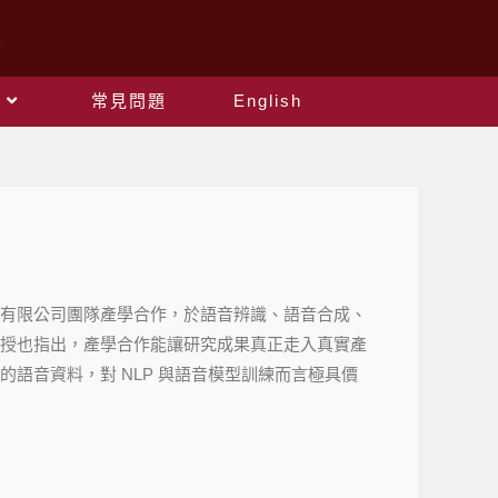
常見問題
English
份有限公司團隊產學合作，於語音辨識、語音合成、
教授也指出，產學合作能讓研究成果真正走入真實產
語音資料，對 NLP 與語音模型訓練而言極具價