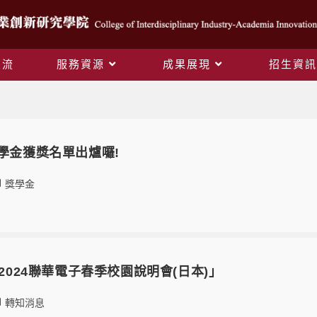
交流
服務資源
成果展現
招生資訊
最新消息
獎學金獲獎名單出爐囉!
獎學金
「2024聯華電子春季校園說明會(日本)」
轉知消息