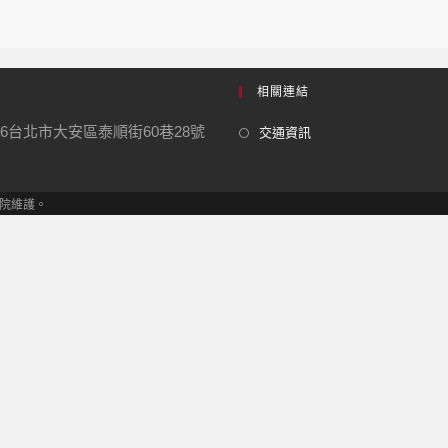
相關連結
06台北市大安區泰順街60巷28號
交通資訊
究學院維護。