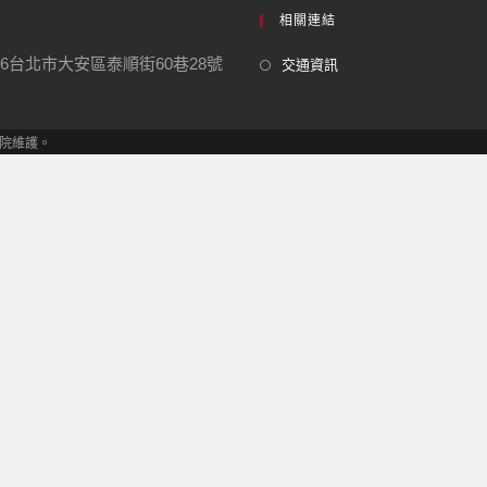
相關連結
06台北市大安區泰順街60巷28號
交通資訊
究學院維護。