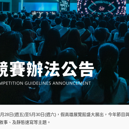
5月28日(週五)至5月30日(週六)，假高雄展覽館盛大展出，今年節目與活
鏡頭敘事、及靜態速寫等主題。