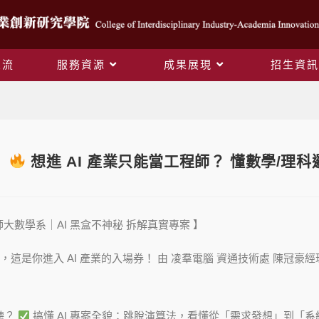
交流
服務資源
成果展現
招生資訊
Blog
】
想進 AI 產業只能當工程師？ 懂數學/理
臺師大數學系｜AI 黑盒不神秘 拆解真實專案 】
，這是你進入 AI 產業的入場券！ 由 凌羣電腦 資通技術處 陳冠
聽？
搞懂 AI 專案全貌：跳脫演算法，看懂從「需求發想」到「