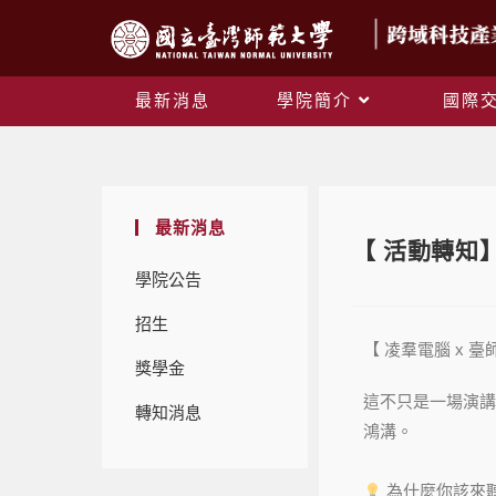
最新消息
學院簡介
國際
最新消息
【 活動轉知
學院公告
招生
【 凌羣電腦 x 
獎學金
這不只是一場演講
轉知消息
鴻溝。
為什麼你該來