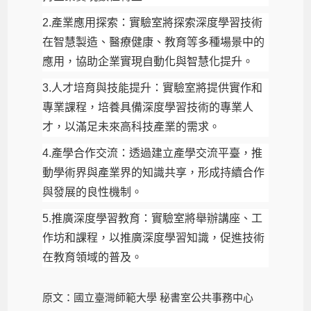
2.產業應用探索：實驗室將探索深度學習技術
在智慧製造、醫療健康、教育等多種場景中的
應用，協助企業實現自動化與智慧化提升。
3.人才培育與技能提升：實驗室將提供實作和
專業課程，培養具備深度學習技術的專業人
才，以滿足未來高科技產業的需求。
4.產學合作交流：透過建立產學交流平臺，推
動學術界與產業界的知識共享，形成持續合作
與發展的良性機制。
5.推廣深度學習教育：實驗室將舉辦講座、工
作坊和課程，以推廣深度學習知識，促進技術
在教育領域的普及。
原文：國立臺灣師範大學 秘書室公共事務中心