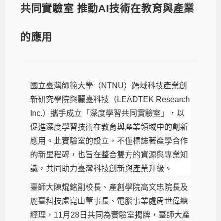
共同實驗室 推動AI技術在教育與產業
的應用
國立臺灣師範大學（NTNU）跨域科技產業創
新研究學院與麗臺科技（LEADTEK Research
Inc.）攜手成立「深度學習共同實驗室」，以
促進深度學習技術在教育與產業領域中的創新
應用。此實驗室的設立，不僅標誌著產學合作
的新里程碑，也旨在整合雙方的資源與專業知
識，共同助力臺灣科技創新與產業升級。
臺師大陳焜銘副校長、產創學院高文忠院長及
麗臺科技盧崑山董事長、電腦事業處周世偉總
經理，11月28日共同為實驗室揭牌，臺師大產