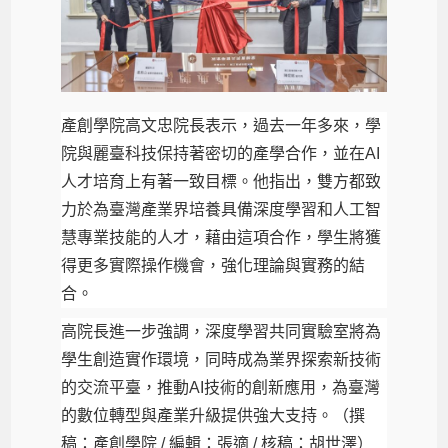
產創學院高文忠院長表示，過去一年多來，學
院與麗臺科技保持著密切的產學合作，並在AI
人才培育上有著一致目標。他指出，雙方都致
力於為臺灣產業界培養具備深度學習和人工智
慧專業技能的人才，藉由這項合作，學生將獲
得更多實際操作機會，強化理論與實務的結
合。
高院長進一步強調，深度學習共同實驗室將為
學生創造實作環境，同時成為業界探索新技術
的交流平臺，推動AI技術的創新應用，為臺灣
的數位轉型與產業升級提供強大支持。（撰
稿：產創學院 / 編輯：張適 / 核稿：胡世澤）