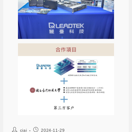
ciai
2024-11-29