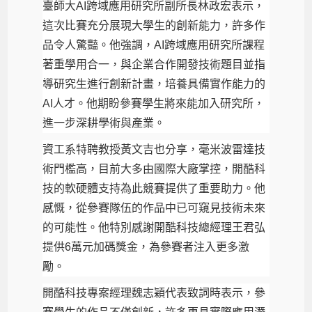
臺師大AI跨域應用研究所副所長林政宏表示，
這次比賽充分展現大學生的創新能力，許多作
品令人驚豔。他強調，AI跨域應用研究所課程
著重學用合一，與企業合作開發技術題目並指
導研究生進行創新計畫，培養具備實作能力的
AI人才。他期盼參賽學生將來能加入研究所，
進一步深耕學術與產業。
資工系特聘教授黃文吉也分享，毫米波雷達技
術門檻高，目前大多由國際大廠掌控，開酷科
技的軟硬體支持為此競賽提供了重要助力。他
感慨，從參賽隊伍的作品中已可窺見技術未來
的可能性。他特別感謝開酷科技總經理王君弘
提供6萬元加碼獎金，為參賽者注入更多激
勵。
開酷科技專案經理魏志穎代表致詞時表示，參