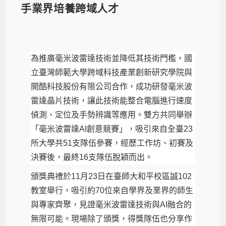
手業界培養跨域人才
為推廣毫米波雷達技術並降低其技術門檻，國
立臺灣師範大學跨域科技產業創新研究學院與
開酷科技股份有限公司合作，成功研發毫米波
雷達晶片技術，讓此技術能整合電腦進行速度
偵測、定位及手勢辨識等應用。雙方共同舉辦
「毫米波雷達AI創意競賽」，吸引來自全臺23
所大學共51支隊伍參賽，經歷工作坊、初賽及
決賽後，最終16支隊伍脫穎而出。
頒獎典禮於11月23日在臺師大和平校區誠102
教室舉行，吸引約70位來自學界及業界的師生
與專家齊聚，見證毫米波雷達技術與AI融合的
無限可能。現場除了頒獎，得獎隊伍也分享作