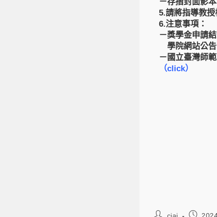
－存摺封面影本
5.請將指導教
6.注意事項：
－獎學金申請結
學院網站公告
－
國立臺灣師範
（click）
ciai
202